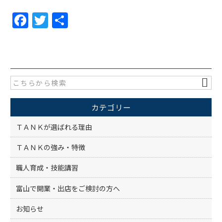
F
T
共
a
w
有
c
itt
e
er
b
o
カテゴリー
o
k
ＴＡＮＫが選ばれる理由
ＴＡＮＫの強み・特徴
職人育成・技能講習
富山で開業・出店をご検討の方へ
お知らせ