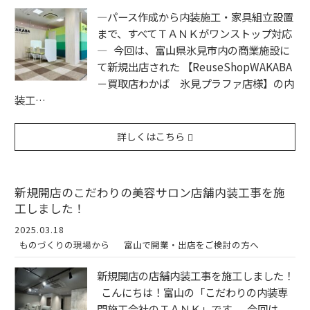
—パース作成から内装施工・家具組立設置
まで、すべてＴＡＮＫがワンストップ対応
— 今回は、富山県氷見市内の商業施設に
て新規出店された 【ReuseShopWAKABA
－買取店わかば 氷見プラファ店様】の内
装工…
詳しくはこちら
新規開店のこだわりの美容サロン店舗内装工事を施
工しました！
2025.03.18
ものづくりの現場から
富山で開業・出店をご検討の方へ
新規開店の店舗内装工事を施工しました！
こんにちは！富山の「こだわりの内装専
門施工会社のＴＡＮＫ」です。 今回は、