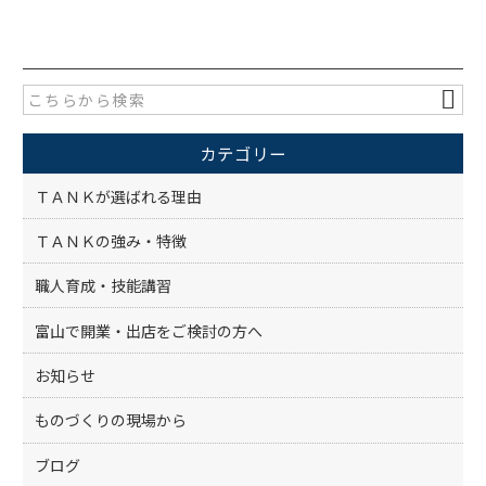
c
itt
e
er
b
o
カテゴリー
o
k
ＴＡＮＫが選ばれる理由
ＴＡＮＫの強み・特徴
職人育成・技能講習
富山で開業・出店をご検討の方へ
お知らせ
ものづくりの現場から
ブログ