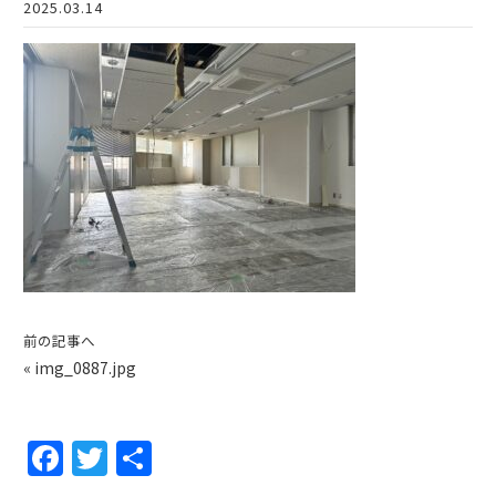
2025.03.14
前の記事へ
«
img_0887.jpg
F
T
共
a
w
有