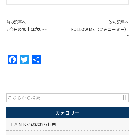
前の記事へ
次の記事へ
«
今日の富山は寒い～
FOLLOW ME（フォローミー）
»
F
T
共
a
w
有
c
itt
e
er
b
o
カテゴリー
o
k
ＴＡＮＫが選ばれる理由