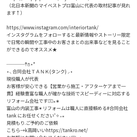
（北日本新聞のマイベストプロ富山に代表の取材記事が見れ
ます
↑
）
https://www.instagram.com/interiortank/
インスタグラムをフォローすると最新情報やストーリー限定
で日常の瞬間や工事中のお客さまとの出来事などを見ること
ができるのでオススメ
★
────
𖤥𖤘
⋆
*
⋆
⸜
合同会社ＴＡＮＫ
(
タンク
)
⸝
⋆
現役職人が代表
お客様が安心できる【営業から施工・アフターケアまで一
貫】経験豊富な職人が確かな技術でスピーディーに対応する
リフォーム会社です
◡̈⃝︎
⁎
∗
富山の内装工事
✴︎
リフォームは職人に直接頼める
#
合同会社
tank
にお任せください
˚
✧
₊
⁎
見積もり
.
ご予約のご依頼
こちら→k高岡いい
https://tankro.net/