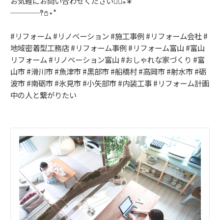
お気軽にお問い合わせください
◡̈⃝︎
⁎
∗
────
𖤥𖤘
⋆
*
#
リフォーム
#
リノベーション
#
施工事例
#
リフォーム会社
#
地域密着型工務店
#
リフォーム事例
#
リフォーム富山
#
富山
リフォーム
#
リノベーション富山
#
おしゃれな家づくり
#
富
山市
#
滑川市
#
魚津市
#
黒部市
#
船橋村
#
高岡市
#
射水市
#
砺
波市
#
南砺市
#
氷見市
#
小矢部市
#
内装工事
#
リフォーム計画
中の人と繋がりたい