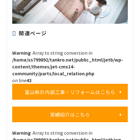
関連ページ
Warning
: Array to string conversion in
/home/xs799892/tankro.net/public_html/jetb/wp-
content/themes/jet-cms14-
community/parts/local_relation.php
on line
43
富山県の内装工事・リフォームはこちら
実績紹介はこちら
Warning
: Array to string conversion in
/home/xs799892/tankro.net/public_html/jetb/wp-