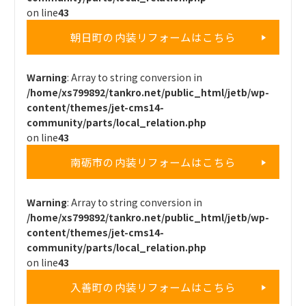
on line
43
朝日町の内装リフォームはこちら
Warning
: Array to string conversion in
/home/xs799892/tankro.net/public_html/jetb/wp-
content/themes/jet-cms14-
community/parts/local_relation.php
on line
43
南砺市の内装リフォームはこちら
Warning
: Array to string conversion in
/home/xs799892/tankro.net/public_html/jetb/wp-
content/themes/jet-cms14-
community/parts/local_relation.php
on line
43
入善町の内装リフォームはこちら