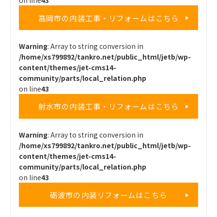
on line
43
高岡市の内装工事・リフォームはこちら
Warning
: Array to string conversion in
/home/xs799892/tankro.net/public_html/jetb/wp-
content/themes/jet-cms14-
community/parts/local_relation.php
on line
43
射水市の内装工事・リフォームはこちら
Warning
: Array to string conversion in
/home/xs799892/tankro.net/public_html/jetb/wp-
content/themes/jet-cms14-
community/parts/local_relation.php
on line
43
砺波市の内装リフォームはこちら