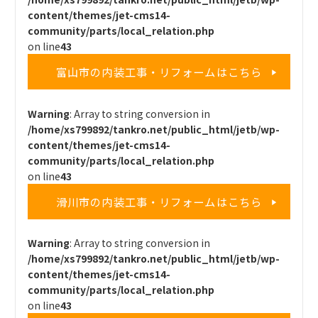
content/themes/jet-cms14-
community/parts/local_relation.php
on line
43
富山市の内装工事・リフォームはこちら
Warning
: Array to string conversion in
/home/xs799892/tankro.net/public_html/jetb/wp-
content/themes/jet-cms14-
community/parts/local_relation.php
on line
43
滑川市の内装工事・リフォームはこちら
Warning
: Array to string conversion in
/home/xs799892/tankro.net/public_html/jetb/wp-
content/themes/jet-cms14-
community/parts/local_relation.php
on line
43