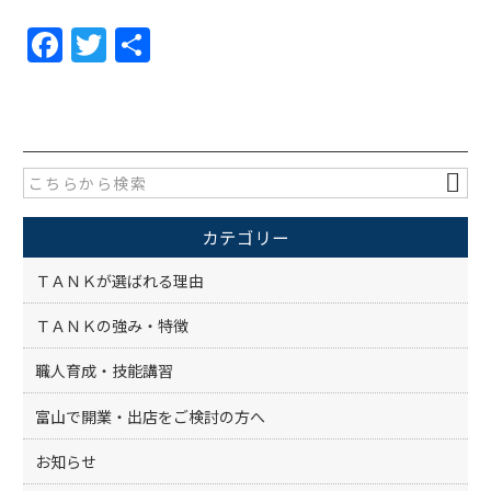
F
T
共
a
w
有
c
itt
e
er
b
o
カテゴリー
o
k
ＴＡＮＫが選ばれる理由
ＴＡＮＫの強み・特徴
職人育成・技能講習
富山で開業・出店をご検討の方へ
お知らせ