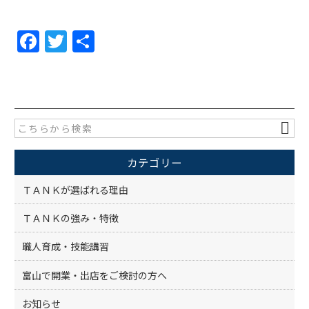
F
T
共
a
w
有
c
itt
e
er
b
o
カテゴリー
o
k
ＴＡＮＫが選ばれる理由
ＴＡＮＫの強み・特徴
職人育成・技能講習
富山で開業・出店をご検討の方へ
お知らせ