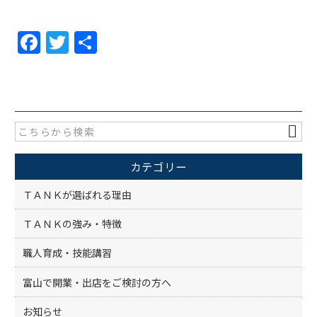
F
T
共
a
w
有
c
itt
e
er
b
o
カテゴリー
o
k
ＴＡＮＫが選ばれる理由
ＴＡＮＫの強み・特徴
職人育成・技能講習
富山で開業・出店をご検討の方へ
お知らせ