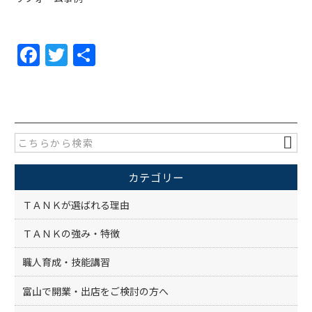
F
T
共
a
w
有
c
itt
e
er
b
o
カテゴリー
o
k
ＴＡＮＫが選ばれる理由
ＴＡＮＫの強み・特徴
職人育成・技能講習
富山で開業・出店をご検討の方へ