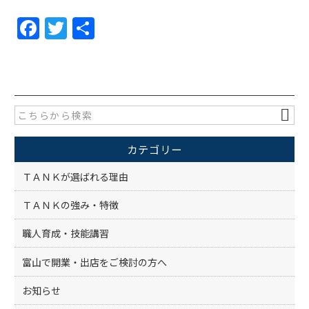
F
T
共
a
w
有
c
itt
e
er
b
o
カテゴリー
o
k
ＴＡＮＫが選ばれる理由
ＴＡＮＫの強み・特徴
職人育成・技能講習
富山で開業・出店をご検討の方へ
お知らせ