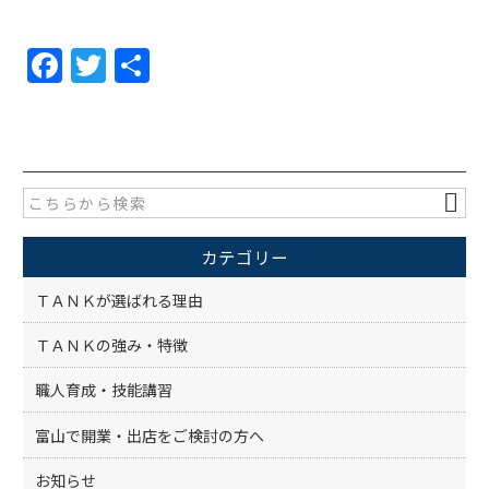
F
T
共
a
w
有
c
itt
e
er
b
o
カテゴリー
o
k
ＴＡＮＫが選ばれる理由
ＴＡＮＫの強み・特徴
職人育成・技能講習
富山で開業・出店をご検討の方へ
お知らせ