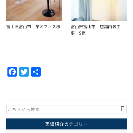
富山県富山市 某オフィス様
富山県富山市 店舗内装工
事 S様
F
T
共
a
w
有
c
itt
e
er
b
o
実績紹介カテゴリー
o